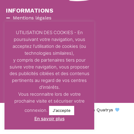
INFORMATIONS
Mentions légales
Politique de confidentialité
UTILISATION DES COOKIES - En
Politique de cookies
poursuivant votre navigation, vous
acceptez l'utilisation de cookies (ou
Contact
technologies similaires),
y compris de partenaires tiers pour
COORDONNÉES
suivre votre navigation, vous proposer
87 Avenue Dom Vayssette
des publicités ciblées et des contenus
Route de Brens
pertinents au regard de vos centres
81600 Gaillac
d'intérêts.
contact@centre-odelys.fr
Vous reconnaitre lors de votre
prochaine visite et sécuriser votre
connexion.
Centre Odelys © 2026 - Une création Quatrys
J'accepte
En savoir plus