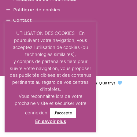
Politique de cookies
Contact
COORDONNÉES
UTILISATION DES COOKIES - En
poursuivant votre navigation, vous
87 Avenue Dom Vayssette
acceptez l'utilisation de cookies (ou
Route de Brens
technologies similaires),
81600 Gaillac
y compris de partenaires tiers pour
contact@centre-odelys.fr
suivre votre navigation, vous proposer
des publicités ciblées et des contenus
pertinents au regard de vos centres
Centre Odelys © 2026 - Une création Quatrys
d'intérêts.
Vous reconnaitre lors de votre
prochaine visite et sécuriser votre
connexion.
J'accepte
En savoir plus