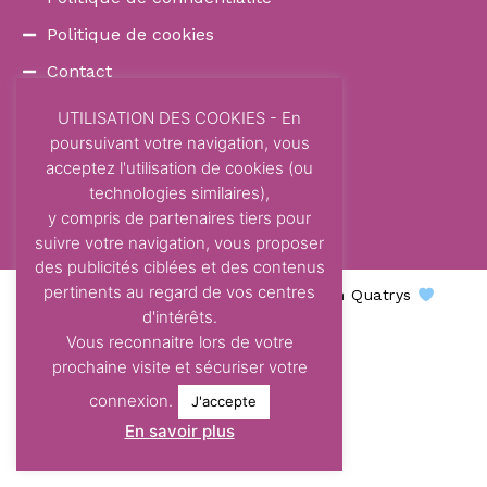
Politique de cookies
Contact
COORDONNÉES
UTILISATION DES COOKIES - En
poursuivant votre navigation, vous
87 Avenue Dom Vayssette
acceptez l'utilisation de cookies (ou
Route de Brens
technologies similaires),
81600 Gaillac
y compris de partenaires tiers pour
contact@centre-odelys.fr
suivre votre navigation, vous proposer
des publicités ciblées et des contenus
pertinents au regard de vos centres
Centre Odelys © 2026 - Une création Quatrys
d'intérêts.
Vous reconnaitre lors de votre
prochaine visite et sécuriser votre
connexion.
J'accepte
En savoir plus