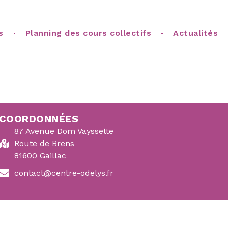
s
Planning des cours collectifs
Actualités
COORDONNÉES
87 Avenue Dom Vayssette
Route de Brens
81600 Gaillac
contact@centre-odelys.fr