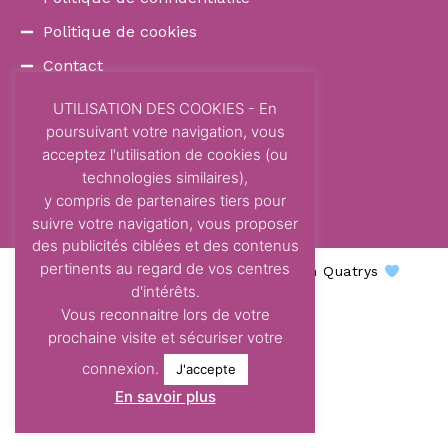
Politique de cookies
Contact
COORDONNÉES
UTILISATION DES COOKIES - En
poursuivant votre navigation, vous
87 Avenue Dom Vayssette
acceptez l'utilisation de cookies (ou
Route de Brens
technologies similaires),
81600 Gaillac
y compris de partenaires tiers pour
contact@centre-odelys.fr
suivre votre navigation, vous proposer
des publicités ciblées et des contenus
pertinents au regard de vos centres
Centre Odelys © 2026 - Une création Quatrys
d'intérêts.
Vous reconnaitre lors de votre
prochaine visite et sécuriser votre
connexion.
J'accepte
En savoir plus