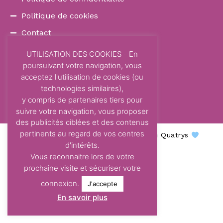
Politique de cookies
Contact
COORDONNÉES
UTILISATION DES COOKIES - En
poursuivant votre navigation, vous
87 Avenue Dom Vayssette
acceptez l'utilisation de cookies (ou
Route de Brens
technologies similaires),
81600 Gaillac
y compris de partenaires tiers pour
contact@centre-odelys.fr
suivre votre navigation, vous proposer
des publicités ciblées et des contenus
pertinents au regard de vos centres
Centre Odelys © 2026 - Une création Quatrys
d'intérêts.
Vous reconnaitre lors de votre
prochaine visite et sécuriser votre
connexion.
J'accepte
En savoir plus