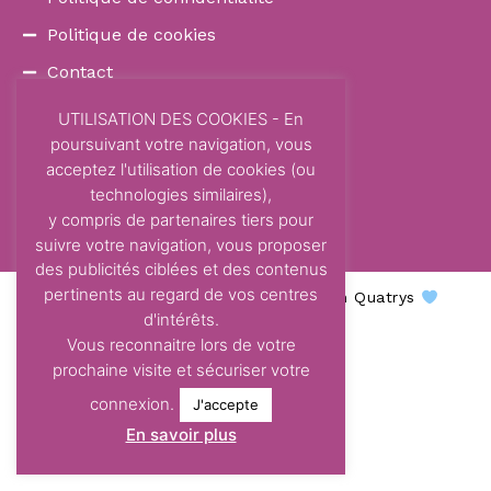
Politique de cookies
Contact
COORDONNÉES
UTILISATION DES COOKIES - En
poursuivant votre navigation, vous
87 Avenue Dom Vayssette
acceptez l'utilisation de cookies (ou
Route de Brens
technologies similaires),
81600 Gaillac
y compris de partenaires tiers pour
contact@centre-odelys.fr
suivre votre navigation, vous proposer
des publicités ciblées et des contenus
pertinents au regard de vos centres
Centre Odelys © 2026 - Une création Quatrys
d'intérêts.
Vous reconnaitre lors de votre
prochaine visite et sécuriser votre
connexion.
J'accepte
En savoir plus