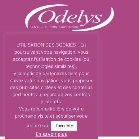
INFORMATIONS
UTILISATION DES COOKIES - En
Mentions légales
poursuivant votre navigation, vous
Politique de confidentialité
acceptez l'utilisation de cookies (ou
technologies similaires),
Politique de cookies
y compris de partenaires tiers pour
Contact
suivre votre navigation, vous proposer
des publicités ciblées et des contenus
COORDONNÉES
pertinents au regard de vos centres
87 Avenue Dom Vayssette
d'intérêts.
Route de Brens
Vous reconnaitre lors de votre
prochaine visite et sécuriser votre
81600 Gaillac
connexion.
J'accepte
contact@centre-odelys.fr
En savoir plus