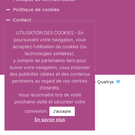
Politique de cookies
Contact
COORDONNÉES
UTILISATION DES COOKIES - En
poursuivant votre navigation, vous
87 Avenue Dom Vayssette
acceptez l'utilisation de cookies (ou
Route de Brens
technologies similaires),
81600 Gaillac
y compris de partenaires tiers pour
contact@centre-odelys.fr
suivre votre navigation, vous proposer
des publicités ciblées et des contenus
pertinents au regard de vos centres
Centre Odelys © 2026 - Une création Quatrys
d'intérêts.
Vous reconnaitre lors de votre
prochaine visite et sécuriser votre
connexion.
J'accepte
En savoir plus