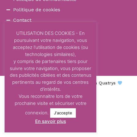
Politique de cookies
Contact
COORDONNÉES
UTILISATION DES COOKIES - En
poursuivant votre navigation, vous
87 Avenue Dom Vayssette
acceptez l'utilisation de cookies (ou
Route de Brens
technologies similaires),
81600 Gaillac
y compris de partenaires tiers pour
contact@centre-odelys.fr
suivre votre navigation, vous proposer
des publicités ciblées et des contenus
pertinents au regard de vos centres
Centre Odelys © 2026 - Une création Quatrys
d'intérêts.
Vous reconnaitre lors de votre
prochaine visite et sécuriser votre
connexion.
J'accepte
En savoir plus