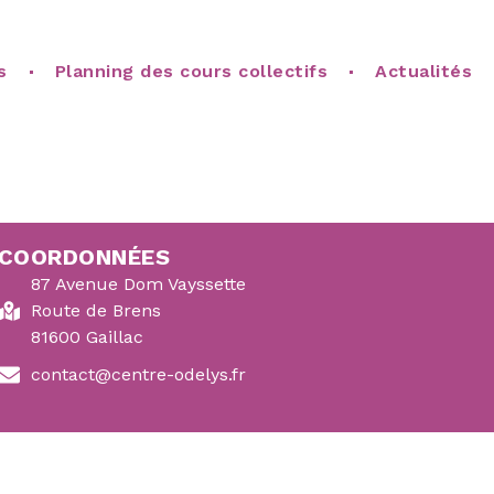
s
Planning des cours collectifs
Actualités
COORDONNÉES
87 Avenue Dom Vayssette
Route de Brens
81600 Gaillac
contact@centre-odelys.fr