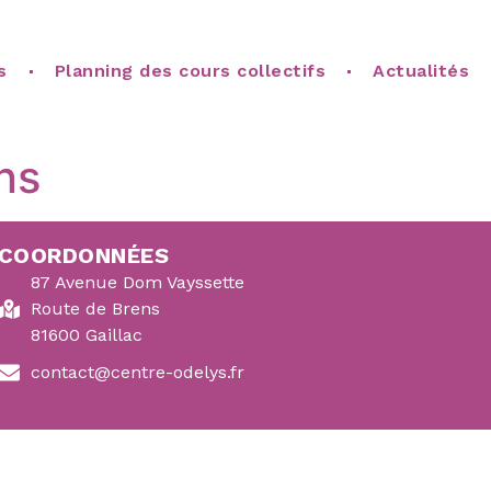
s
Planning des cours collectifs
Actualités
ns
COORDONNÉES
87 Avenue Dom Vayssette
Route de Brens
81600 Gaillac
contact@centre-odelys.fr