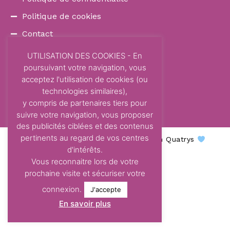
Politique de cookies
Contact
COORDONNÉES
UTILISATION DES COOKIES - En
poursuivant votre navigation, vous
87 Avenue Dom Vayssette
acceptez l'utilisation de cookies (ou
Route de Brens
technologies similaires),
81600 Gaillac
y compris de partenaires tiers pour
contact@centre-odelys.fr
suivre votre navigation, vous proposer
des publicités ciblées et des contenus
pertinents au regard de vos centres
Centre Odelys © 2026 - Une création Quatrys
d'intérêts.
Vous reconnaitre lors de votre
prochaine visite et sécuriser votre
connexion.
J'accepte
En savoir plus