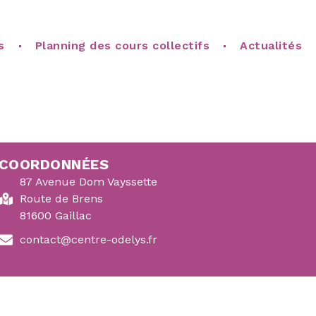
s
Planning des cours collectifs
Actualités
COORDONNÉES
87 Avenue Dom Vayssette
Route de Brens
81600 Gaillac
contact@centre-odelys.fr