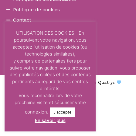
Politique de cookies
Contact
COORDONNÉES
UTILISATION DES COOKIES - En
poursuivant votre navigation, vous
87 Avenue Dom Vayssette
acceptez l'utilisation de cookies (ou
Route de Brens
technologies similaires),
81600 Gaillac
y compris de partenaires tiers pour
contact@centre-odelys.fr
suivre votre navigation, vous proposer
des publicités ciblées et des contenus
pertinents au regard de vos centres
Centre Odelys © 2026 - Une création Quatrys
d'intérêts.
Vous reconnaitre lors de votre
prochaine visite et sécuriser votre
connexion.
J'accepte
En savoir plus