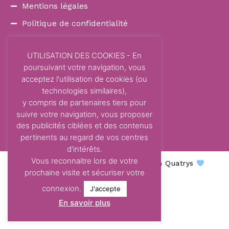
Mentions légales
Politique de confidentialité
Politique de cookies
UTILISATION DES COOKIES - En
Contact
poursuivant votre navigation, vous
acceptez l'utilisation de cookies (ou
COORDONNÉES
technologies similaires),
87 Avenue Dom Vayssette
y compris de partenaires tiers pour
Route de Brens
suivre votre navigation, vous proposer
81600 Gaillac
des publicités ciblées et des contenus
contact@centre-odelys.fr
pertinents au regard de vos centres
d'intérêts.
Vous reconnaitre lors de votre
Centre Odelys © 2026 - Une création Quatrys
prochaine visite et sécuriser votre
connexion.
J'accepte
En savoir plus